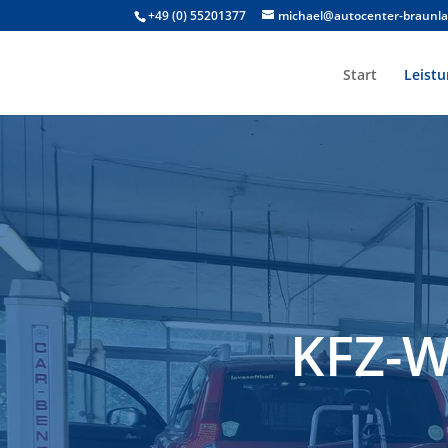
+49 (0) 55201377
michael@autocenter-braunla
Start
Leist
KFZ-