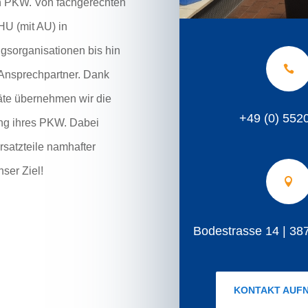
en PKW. Von fachgerechten
HU (mit AU) in
gsorganisationen bis hin

r Ansprechpartner. Dank
äte übernehmen wir die
+49 (0) 552
ung ihres PKW. Dabei
rsatzteile namhafter
nser Ziel!

Bodestrasse 14 | 38
KONTAKT AUF